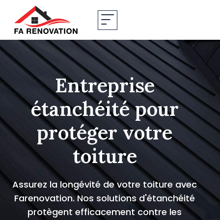
eprise
Isolatio
ité pour
effi
er votre
énerg
ture
opt
 de votre toiture avec
olutions d'étanchéité
acement contre les