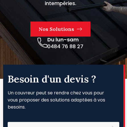
péries.
utions
lun-sam
 76 88 27
Besoin d'un devis ?
Un couvreur peut se rendre chez vous pour
vous proposer des solutions adaptées à vos
besoins.