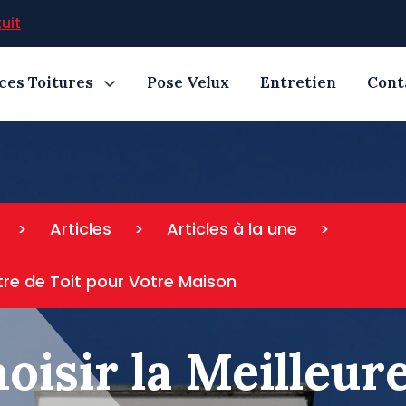
uit
ces Toitures
Pose Velux
Entretien
Cont
>
Articles
>
Articles à la une
>
tre de Toit pour Votre Maison
sir la Meilleure