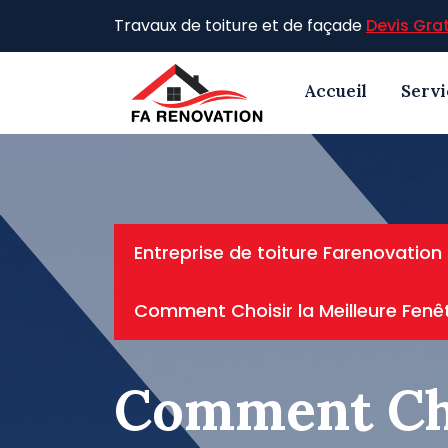
Skip
Travaux de toiture et de façade
Devis Grat
to
content
Accueil
Servi
Entreprise de toiture Farenovation
Comment Choisir la Meilleure Fenê
Comment Choi