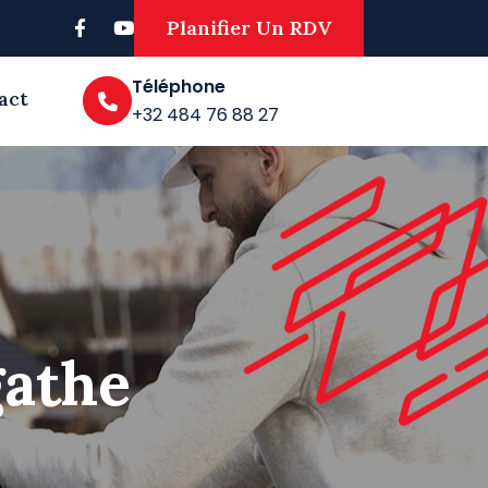
Planifier Un RDV
Téléphone
act
+32 484 76 88 27
athe