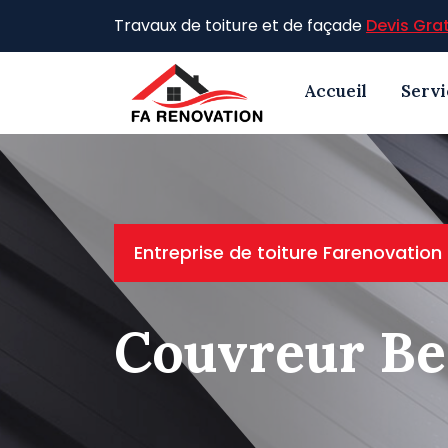
Skip
Travaux de toiture et de façade
Devis Grat
to
content
Accueil
Servi
Entreprise de toiture Farenovation
Couvreur Be