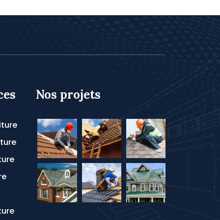
ces
Nos projets
iture
ture
ture
re
ture