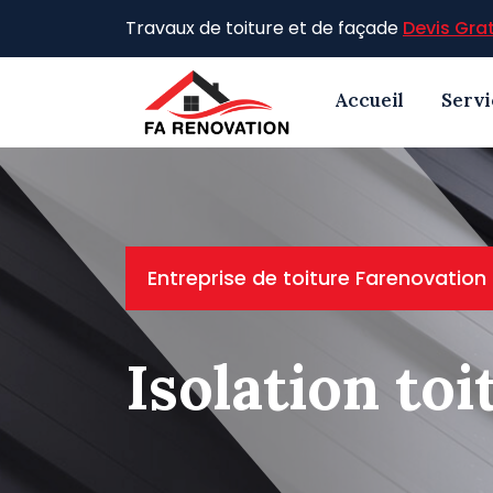
Skip
Travaux de toiture et de façade
Devis Grat
to
content
Accueil
Servi
Entreprise de toiture Farenovation
Isolation to