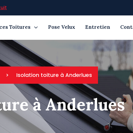
uit
ces Toitures
Pose Velux
Entretien
Cont
>
Isolation toiture à Anderlues
iture à Anderlues