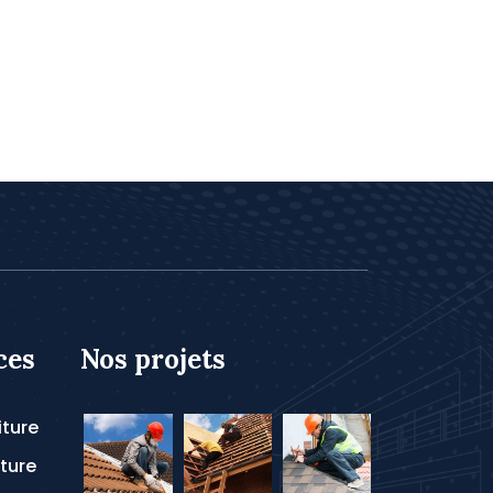
ces
Nos projets
iture
ture