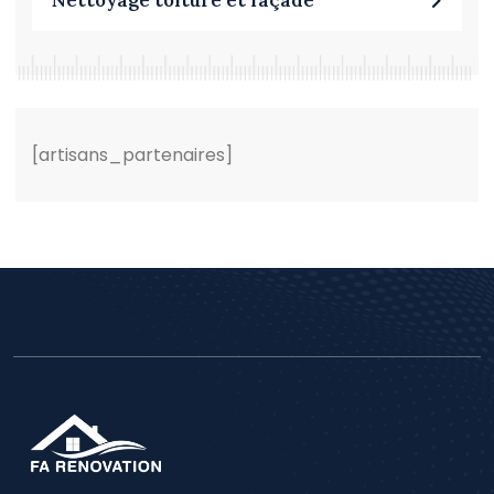
Nettoyage toiture et façade
[artisans_partenaires]