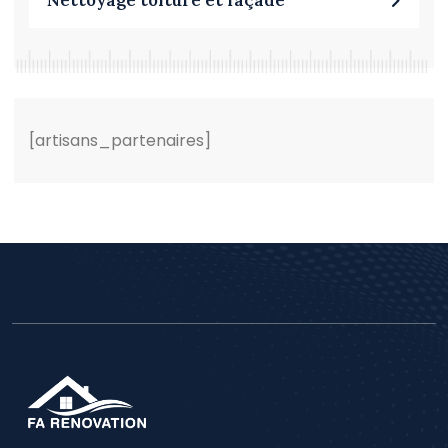
Nettoyage toiture et façade
[artisans_partenaires]