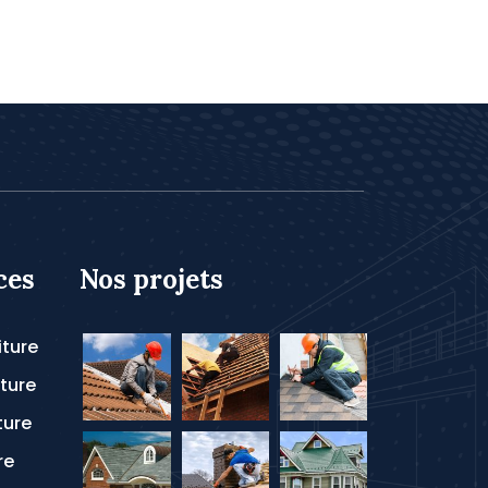
ces
Nos projets
iture
ture
ture
re