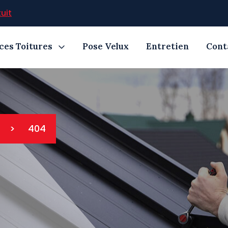
uit
ces Toitures
Pose Velux
Entretien
Cont
>
404