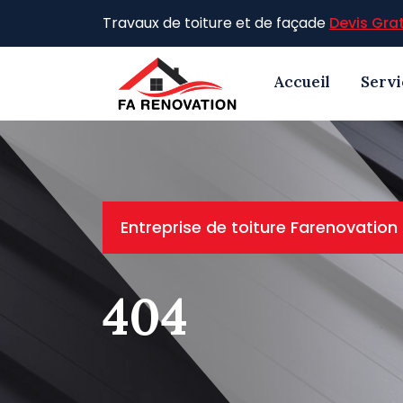
Skip
Travaux de toiture et de façade
Devis Grat
to
content
Accueil
Servi
Entreprise de toiture Farenovation
404