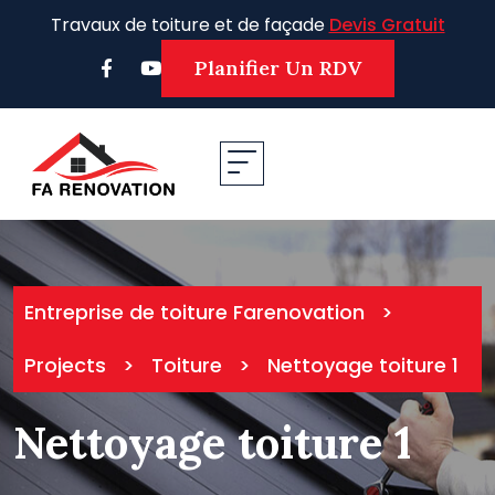
Skip
Travaux de toiture et de façade
Devis Gratuit
to
content
Planifier Un RDV
Entreprise de toiture Farenovation
>
Projects
>
Toiture
>
Nettoyage toiture 1
Nettoyage toiture 1