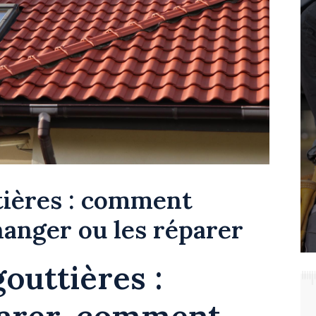
tières : comment
changer ou les réparer
outtières :
parer, comment