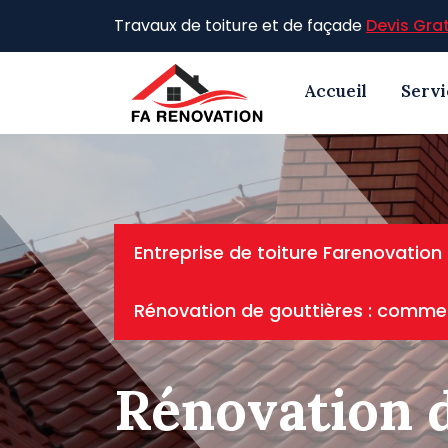
Skip
Travaux de toiture et de façade
Devis Grat
to
content
Accueil
Servi
Entreprise de toiture Farenovation
Rénovation de gouttières : comment
Rénovation 