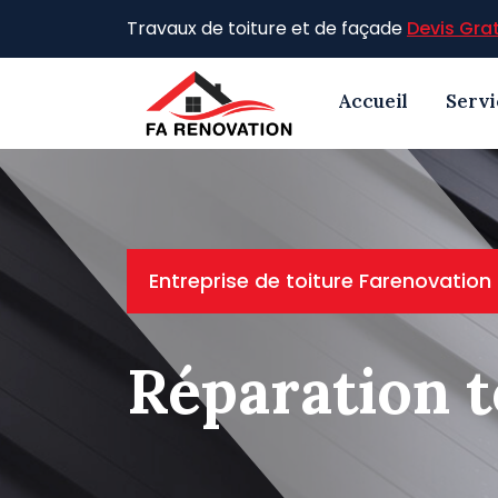
Skip
Travaux de toiture et de façade
Devis Grat
to
content
Accueil
Servi
Entreprise de toiture Farenovation
Réparation t